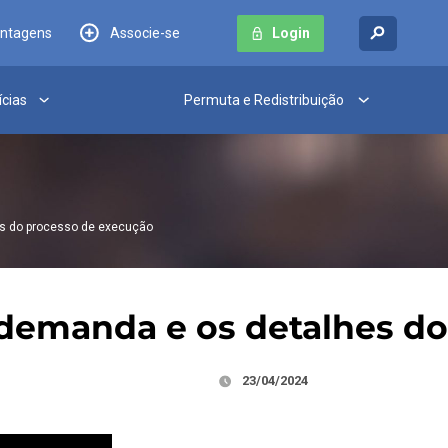
antagens
Associe-se
Login
ícias
Permuta e Redistribuição
s do processo de execução
 demanda e os detalhes d
23/04/2024