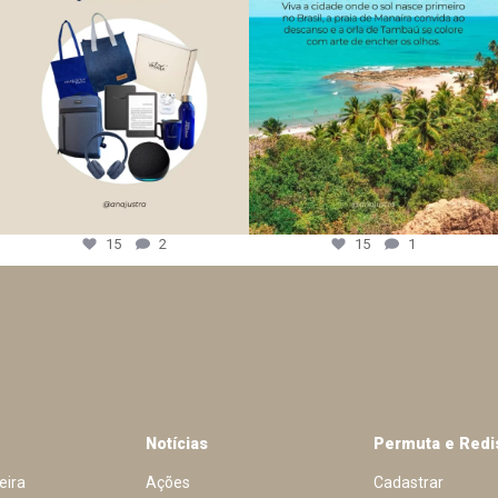
15
2
15
1
Notícias
Permuta e Redi
eira
Ações
Cadastrar