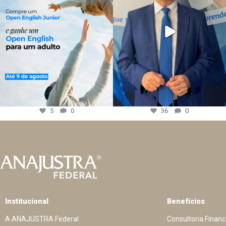
5
0
36
0
Institucional
Benefícios
A ANAJUSTRA Federal
Consultoria Financ