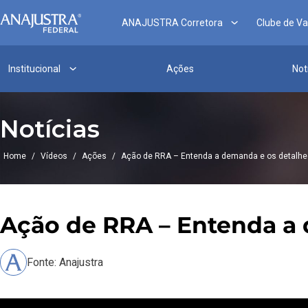
ANAJUSTRA Corretora
Clube de V
Institucional
Ações
Not
Notícias
Home
/
Vídeos
/
Ações
/
Ação de RRA – Entenda a demanda e os detalhe
Ação de RRA – Entenda a
Fonte: Anajustra