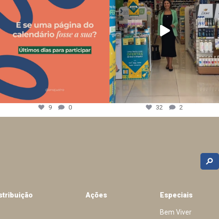
9
0
32
2
stribuição
Ações
Especiais
Bem Viver