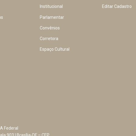
Institucional
Editar Cadastro
ns
Parlamentar
Convênios
Corretora
Espaço Cultural
A Federal
ala 903 | Brasília-DF – CEP