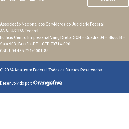
Associação Nacional dos Servidores do Judiciário Federal –
ANAJUSTRA Federal
Edifício Centro Empresarial Varig | Setor SCN – Quadra 04 – Bloco B –
Sala 903 | Brasília-DF – CEP 70714-020
CNPJ: 04.435.721/0001-85
© 2024 Anajustra Federal. Todos os Direitos Reservados.
Desenvolvido por: