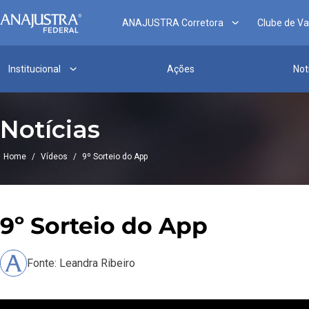
ANAJUSTRA Corretora
Clube de V
Institucional
Ações
Not
Notícias
Home
/
Vídeos
/
9º Sorteio do App
9º Sorteio do App
Fonte: Leandra Ribeiro