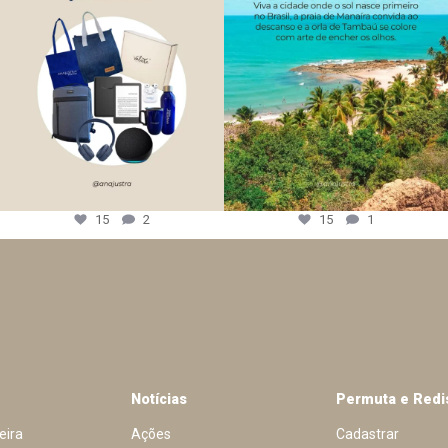
15
2
15
1
Notícias
Permuta e Redi
eira
Ações
Cadastrar