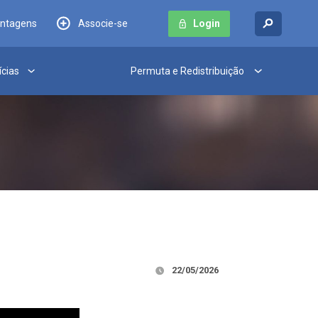
antagens
Associe-se
Login
ícias
Permuta e Redistribuição
22/05/2026