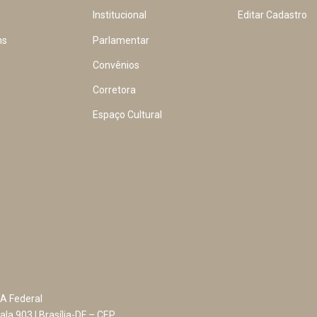
Institucional
Editar Cadastro
ns
Parlamentar
Convênios
Corretora
Espaço Cultural
A Federal
ala 903 | Brasília-DF – CEP