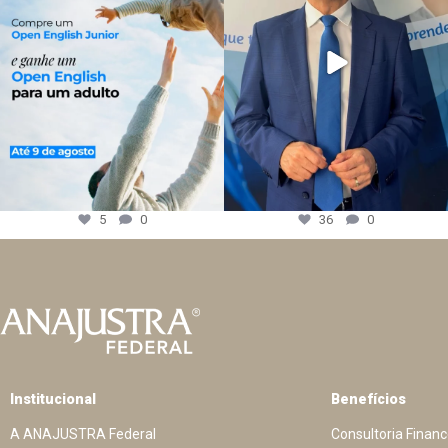
5
0
36
0
Institucional
Benefícios
A ANAJUSTRA Federal
Consultoria Financ