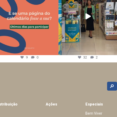
9
0
32
2
stribuição
Ações
Especiais
Bem Viver