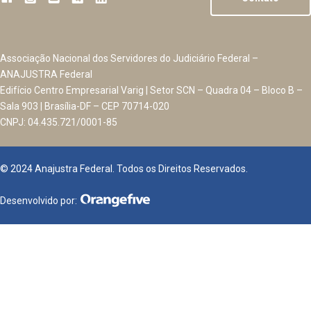
Associação Nacional dos Servidores do Judiciário Federal –
ANAJUSTRA Federal
Edifício Centro Empresarial Varig | Setor SCN – Quadra 04 – Bloco B –
Sala 903 | Brasília-DF – CEP 70714-020
CNPJ: 04.435.721/0001-85
© 2024 Anajustra Federal. Todos os Direitos Reservados.
Desenvolvido por: