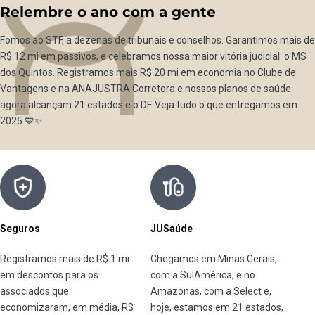
Relembre o ano com a gente
Fomos ao STF, a dezenas de tribunais e conselhos. Garantimos mais de
R$ 12 mi em passivos, e celebramos nossa maior vitória judicial: o MS
dos Quintos. Registramos mais R$ 20 mi em economia no Clube de
Vantagens e na ANAJUSTRA Corretora e nossos planos de saúde
agora alcançam 21 estados e o DF. Veja tudo o que entregamos em
2025 💙✨
Seguros
JUSaúde
Cl
Passa
para
Registramos mais de R$ 1 mi
Chegamos em Minas Gerais,
Ul
direit
em descontos para os
com a SulAmérica, e no
de
associados que
Amazonas, com a Select e,
par
economizaram, em média, R$
hoje, estamos em 21 estados,
18