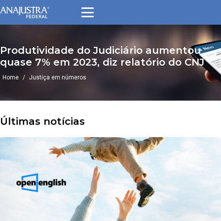
Pular
para
o
conteúdo
Produtividade do Judiciário aumentou
quase 7% em 2023, diz relatório do CNJ
Home
/
Justiça em números
Últimas notícias