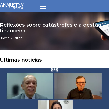
Pular
para
o
conteúdo
Reflexões sobre catástrofes e a gestão
financeira
Home
/
artigo
Últimas notícias