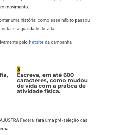
o em movimento.
contar uma história: como esse hábito passou
estar e a qualidade de vida.
sivamente pelo
hotsite
da campanha.
3
fia
,
Escreva, em
até 600
caracteres
, como mudou
de vida com a prática de
atividade física.
NAJUSTRA Federal fará uma pré-seleção das
tema.