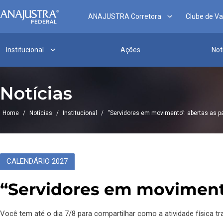
ANAJUSTRA Corretora
Clube de V
Institucional
Ações
Not
Notícias
Home
/
Notícias
/
Institucional
/
“Servidores em movimento”: abertas as p
CALENDÁRIO 2027
“Servidores em movimento
Você tem até o dia 7/8 para compartilhar como a atividade física t