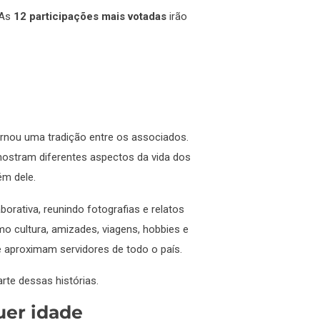
 As
12 participações mais votadas
irão
rnou uma tradição entre os associados.
mostram diferentes aspectos da vida dos
ém dele.
orativa, reunindo fotografias e relatos
o cultura, amizades, viagens, hobbies e
ue aproximam servidores de todo o país.
te dessas histórias.
uer idade