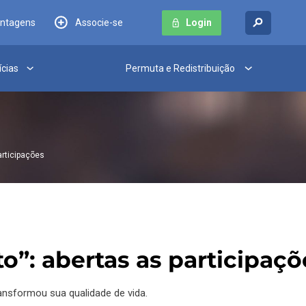
antagens
Associe-se
Login
ícias
Permuta e Redistribuição
articipações
”: abertas as participaçõ
ransformou sua qualidade de vida.