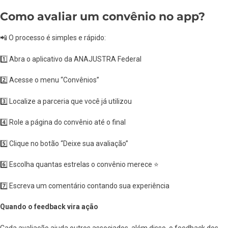
Como avaliar um convênio no app?
📲 O processo é simples e rápido:
1️⃣ Abra o aplicativo da ANAJUSTRA Federal
2️⃣ Acesse o menu “Convênios”
3️⃣ Localize a parceria que você já utilizou
4️⃣ Role a página do convênio até o final
5️⃣ Clique no botão “Deixe sua avaliação”
6️⃣ Escolha quantas estrelas o convênio merece ⭐
7️⃣ Escreva um comentário contando sua experiência
Quando o feedback vira ação
Cada avaliação ajuda outros associados, além disso, o feedback dos