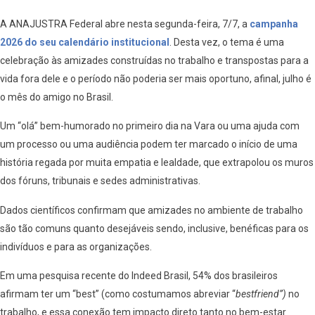
A ANAJUSTRA Federal abre nesta segunda-feira, 7/7, a
campanha
2026 do seu calendário institucional
. Desta vez, o tema é uma
celebração às amizades construídas no trabalho e transpostas para a
vida fora dele e o período não poderia ser mais oportuno, afinal, julho é
o mês do amigo no Brasil.
Um “olá” bem-humorado no primeiro dia na Vara ou uma ajuda com
um processo ou uma audiência podem ter marcado o início de uma
história regada por muita empatia e lealdade, que extrapolou os muros
dos fóruns, tribunais e sedes administrativas.
Dados científicos confirmam que amizades no ambiente de trabalho
são tão comuns quanto desejáveis sendo, inclusive, benéficas para os
indivíduos e para as organizações.
Em uma pesquisa recente do Indeed Brasil, 54% dos brasileiros
afirmam ter um “best” (como costumamos abreviar “
bestfriend”)
no
trabalho, e essa conexão tem impacto direto tanto no bem-estar