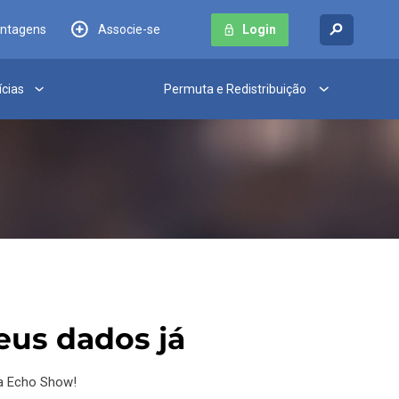
antagens
Associe-se
Login
ícias
Permuta e Redistribuição
seus dados já
xa Echo Show!