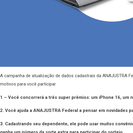
A campanha de atualização de dados cadastrais da ANAJUSTRA Fed
motivos para você participar.
1 – Você concorrerá a três super prêmios: um iPhone 16, um
2. Você ajuda a ANAJUSTRA Federal a pensar em novidades par
3. Cadastrando seu dependente, ele pode usar muitos convênio
ganha um número da sorte extra para participar do sorteio.