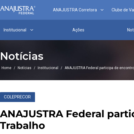
ANAJUSTRA Corretora
Clube de V
Institucional
Ações
Not
Notícias
Home
/
Notícias
/
Institucional
/
ANAJUSTRA Federal participa de encontro
COLEPRECOR
ANAJUSTRA Federal partic
Trabalho