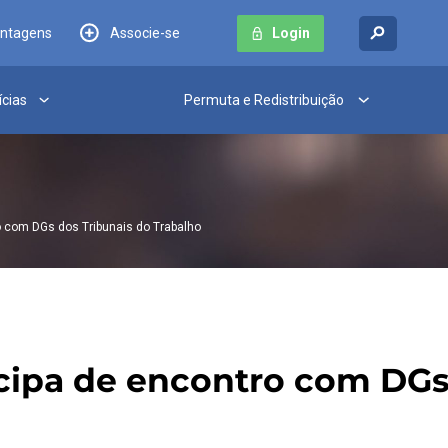
antagens
Associe-se
Login
ícias
Permuta e Redistribuição
 com DGs dos Tribunais do Trabalho
ipa de encontro com DGs 