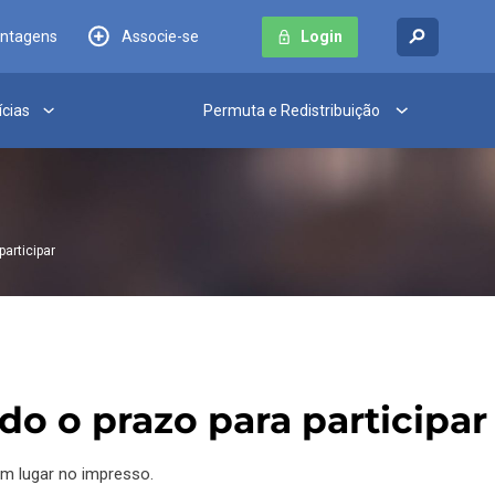
antagens
Associe-se
Login
ícias
Permuta e Redistribuição
participar
do o prazo para participa
m lugar no impresso.