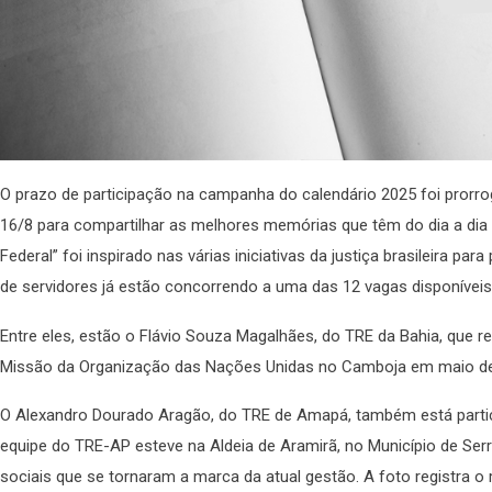
O prazo de participação na campanha do calendário 2025 foi prorro
16/8 para compartilhar as melhores memórias que têm do dia a dia 
Federal” foi inspirado nas várias iniciativas da justiça brasileira par
de servidores já estão concorrendo a uma das 12 vagas disponívei
Entre eles, estão o Flávio Souza Magalhães, do TRE da Bahia, que rep
Missão da Organização das Nações Unidas no Camboja em maio de
O Alexandro Dourado Aragão, do TRE de Amapá, também está partic
equipe do TRE-AP esteve na Aldeia de Aramirã, no Município de Ser
sociais que se tornaram a marca da atual gestão. A foto registr