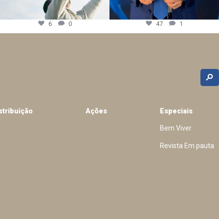
6
0
47
1
stribuição
Ações
Especiais
Bem Viver
Revista Em pauta