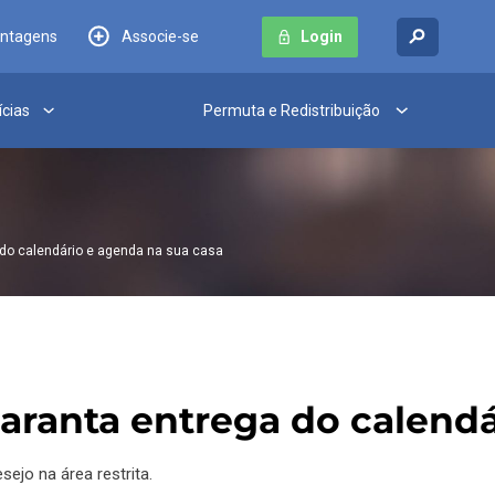
antagens
Associe-se
Login
ícias
Permuta e Redistribuição
 do calendário e agenda na sua casa
aranta entrega do calendá
ejo na área restrita.