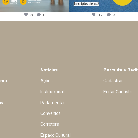
8
0
17
3
Notícias
Permuta e Redi
eira
Ações
Cadastrar
Institucional
Editar Cadastro
ns
Parlamentar
Convênios
Corretora
Espaço Cultural