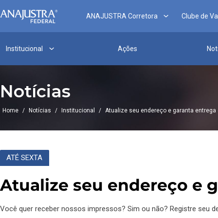
ANAJUSTRA Corretora
Clube de V
Institucional
Ações
Not
Notícias
Home
/
Notícias
/
Institucional
/
Atualize seu endereço e garanta entrega
ATÉ SEXTA
Atualize seu endereço e g
Você quer receber nossos impressos? Sim ou não? Registre seu des