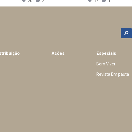
20
2
17
1
stribuição
Ações
Especiais
Bem Viver
Revista Em pauta