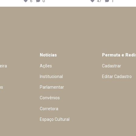
6
0
47
1
Notícias
Permuta e Redi
eira
Ações
Cadastrar
Institucional
Editar Cadastro
ns
Parlamentar
Convênios
Corretora
Espaço Cultural