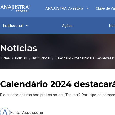
ANAJUSTRA Corretora
Clube de V
Institucional
Ações
Not
Notícias
Home
/
Notícias
/
Institucional
/
Calendário 2024 destacará “Servidores in
Calendário 2024 destacará
É o criador de uma boa prática no seu Tribunal? Participe da campan
Fonte: Assessoria