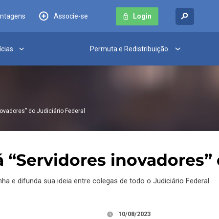
antagens
Associe-se
Login
ícias
Permuta e Redistribuição
ovadores” do Judiciário Federal
 “Servidores inovadores” 
ha e difunda sua ideia entre colegas de todo o Judiciário Federal.
10/08/2023