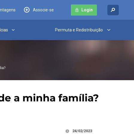
antagens
Associe-se
Login
ícias
Permuta e Redistribuição
lia?
de a minha família?
24/02/2023