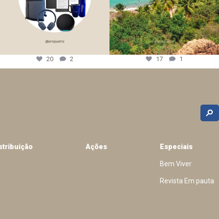
20
2
17
1
stribuição
Ações
Especiais
Bem Viver
Revista Em pauta