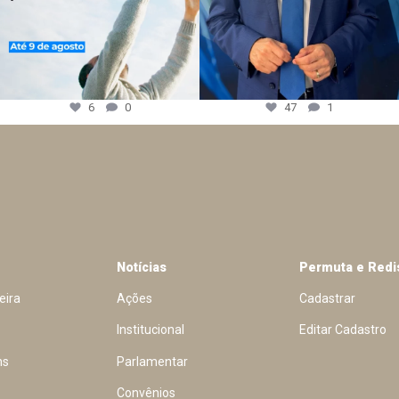
6
0
47
1
Notícias
Permuta e Redi
eira
Ações
Cadastrar
Institucional
Editar Cadastro
ns
Parlamentar
Convênios