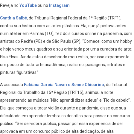
Reveja no
YouTube
ou no
Instagram
Cynthia Salbé
, do Tribunal Regional Federal da 1ª Região (TRF1),
contou sua história com as artes plásticas. Ela, que já pintava antes
num atelier em Palmas (TO), fez dois cursos online na pandemia, com
artistas do Recife (PE) e de São Paulo (SP). “Comecei como um hobby
e hoje vendo meus quadros e sou orientada por uma curadora de arte:
Elsa Elvas. Ainda estou descobrindo meu estilo, por isso experimento
um pouco de tudo: arte acadêmica, realismo, paisagens, retratos e
pinturas figurativas.”
A associada
Fabiana Garcia Navarro Senne Chicarino
, do Tribunal
Regional do Trabalho da 15ª Região (TRT15), animou a noite
apresentando as músicas “Não aprendi dizer adeus” e “Fio de cabelo”.
Ela, que começou a tocar violão durante a pandemia, disse que sua
dificuldade em aprender lembra os desafios para passar no concurso
público. “Ser servidora pública, passar por essa experiência de ser
aprovada em um concurso público de alta dedicação, de alta