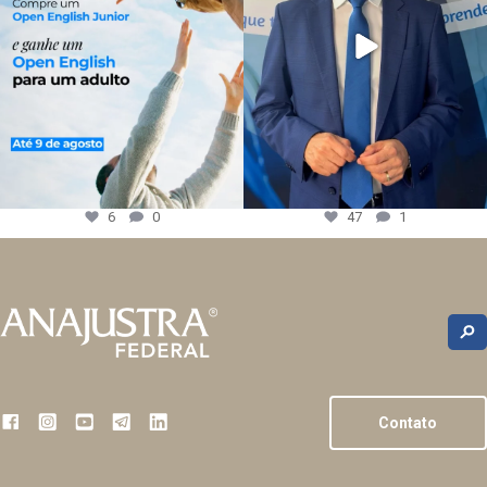
6
0
47
1
Contato