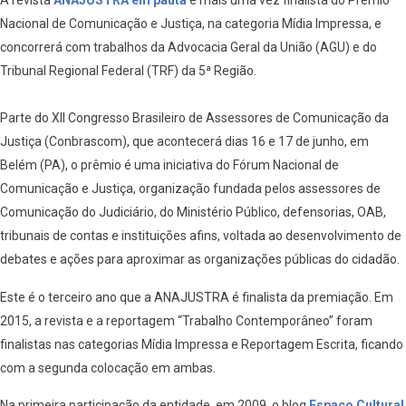
A revista
ANAJUSTRA em pauta
é mais uma vez finalista do Prêmio
Nacional de Comunicação e Justiça, na categoria Mídia Impressa, e
concorrerá com trabalhos da Advocacia Geral da União (AGU) e do
Tribunal Regional Federal (TRF) da 5ª Região.
Parte do XII Congresso Brasileiro de Assessores de Comunicação da
Justiça (Conbrascom), que acontecerá dias 16 e 17 de junho, em
Belém (PA), o prêmio é uma iniciativa do Fórum Nacional de
Comunicação e Justiça, organização fundada pelos assessores de
Comunicação do Judiciário, do Ministério Público, defensorias, OAB,
tribunais de contas e instituições afins, voltada ao desenvolvimento de
debates e ações para aproximar as organizações públicas do cidadão.
Este é o terceiro ano que a ANAJUSTRA é finalista da premiação. Em
2015, a revista e a reportagem “Trabalho Contemporâneo” foram
finalistas nas categorias Mídia Impressa e Reportagem Escrita, ficando
com a segunda colocação em ambas.
Na primeira participação da entidade, em 2009, o blog
Espaço Cultural