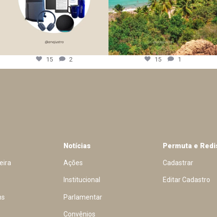
15
2
15
1
Notícias
Permuta e Redi
eira
Ações
Cadastrar
Institucional
Editar Cadastro
ns
Parlamentar
Convênios