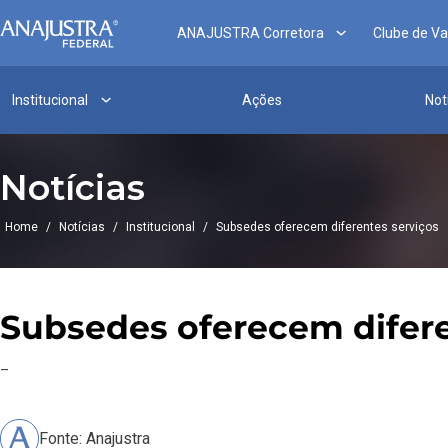
ANAJUSTRA Corretora
Clube de V
Institucional
Ações
Not
Notícias
Home
/
Notícias
/
Institucional
/
Subsedes oferecem diferentes serviços
Subsedes oferecem difere
–
Fonte: Anajustra