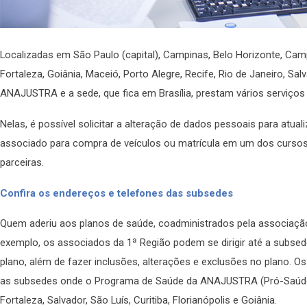
Localizadas em São Paulo (capital), Campinas, Belo Horizonte, Campo
Fortaleza, Goiânia, Maceió, Porto Alegre, Recife, Rio de Janeiro, Sa
ANAJUSTRA e a sede, que fica em Brasília, prestam vários serviço
Nelas, é possível solicitar a alteração de dados pessoais para atua
associado para compra de veículos ou matrícula em um dos cursos 
parceiras.
Confira os endereços e telefones das subsedes
Quem aderiu aos planos de saúde, coadministrados pela associaçã
exemplo, os associados da 1ª Região podem se dirigir até a subsede 
plano, além de fazer inclusões, alterações e exclusões no plano.
as subsedes onde o Programa de Saúde da ANAJUSTRA (Pró-Saúde)
Fortaleza, Salvador, São Luís, Curitiba, Florianópolis e Goiânia.