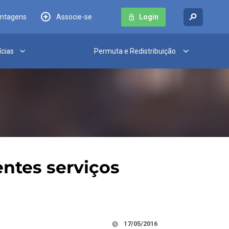
antagens
Associe-se
Login
ícias
Permuta e Redistribuição
ntes serviços
17/05/2016