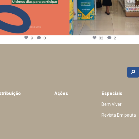
9
0
32
2
stribuição
Ações
Especiais
Bem Viver
Revista Em pauta