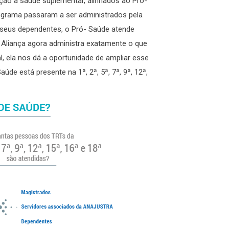
ação à saúde suplementar, alinhados ao Pró-
grama passaram a ser administrados pela
e seus dependentes, o Pró- Saúde atende
a Aliança agora administra exatamente o que
al, ela nos dá a oportunidade de ampliar esse
de está presente na 1ª, 2ª, 5ª, 7ª, 9ª, 12ª,