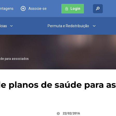
antagens
Associe-se
Login
ícias
Permuta e Redistribuição
úde para associados
de planos de saúde para a
22/02/2016