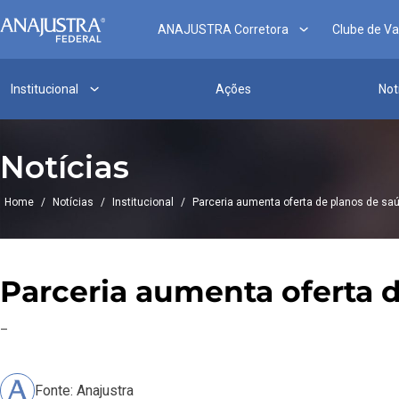
ANAJUSTRA Corretora
Clube de V
Institucional
Ações
Not
Notícias
Home
/
Notícias
/
Institucional
/
Parceria aumenta oferta de planos de sa
Parceria aumenta oferta 
–
Fonte: Anajustra