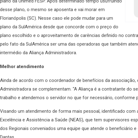
plano da Unimed FESP. Após determinado tempo usufruindo
desse plano, o mesmo se aposenta e vai morar em
Florianópolis (SC). Nesse caso ele pode mudar para um
plano da SulAmérica desde que concorde com o preço do
plano escolhido e o aproveitamento de carências definido no contr
pelo fato da SulAmérica ser uma das operadoras que também atend
intermédio da Aliança Administradora.
Melhor atendimento
Ainda de acordo com o coordenador de benefícios da associação, o
Administradora se complementam. “A Aliança é a contratante do se
trabalho e atendemos o servidor no que for necessário, conforme
Visando um atendimento de forma mais pessoal, identificado com a
Excelência e Assistência a Saúde (NEAS), que tem supervisores es
dos Regionais conveniados uma equipe que atende o beneficiário e q
Dantas.