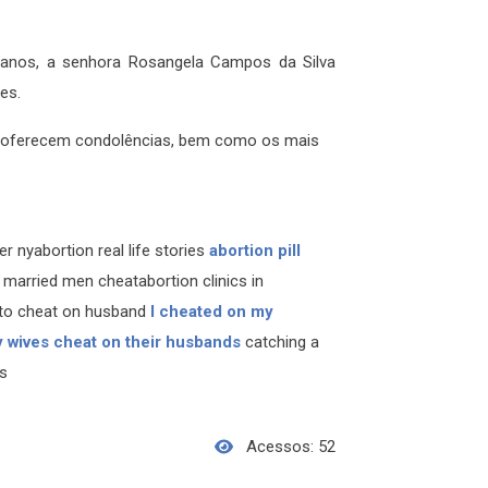
anos, a senhora Rosangela Campos da Silva
es.
 e oferecem condolências, bem como os mais
r nyabortion real life stories
abortion pill
married men cheatabortion clinics in
to cheat on husband
I cheated on my
 wives cheat on their husbands
catching a
s
Acessos: 52