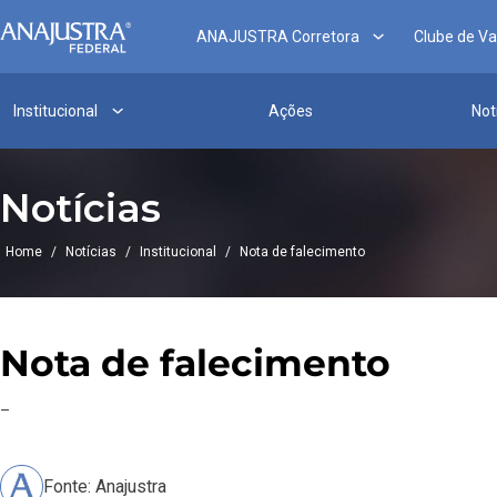
ANAJUSTRA Corretora
Clube de V
Institucional
Ações
Not
Notícias
Home
/
Notícias
/
Institucional
/
Nota de falecimento
Nota de falecimento
–
Fonte: Anajustra