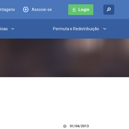
antagens
Associe-se
Login
ícias
Permuta e Redistribuição
01/04/2013