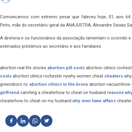
Comunicamos com extremo pesar que faleceu hoje, 01, aos 64 
Pinto, mãe do secretário-geral da ANAJUSTRA, Alexandre Seixas Sa
A diretoria e os funcionários da associação lamentam o ocorrido
estimados préstimos ao secretário e aos familiares.
abortion real life stories
abortion pill costs
abortion clinics rocheste
costs
abortion clinics rochester nywhy women cheat
cheaters
why 
greensboro nc
abortion clinics in the bronx
abortion vacuumhow 
girlfriend
catching a cheaterhow to cheat on husband
reasons why
cheaterhow to cheat on my husband
why men have affairs
cheater