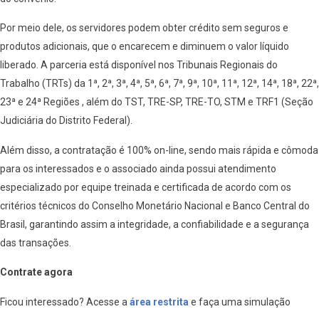
Por meio dele, os servidores podem obter crédito sem seguros e
produtos adicionais, que o encarecem e diminuem o valor líquido
liberado. A parceria está disponível nos Tribunais Regionais do
Trabalho (TRTs) da 1ª, 2ª, 3ª, 4ª, 5ª, 6ª, 7ª, 9ª, 10ª, 11ª, 12ª, 14ª, 18ª, 22ª,
23ª e 24ª Regiões , além do TST, TRE-SP, TRE-TO, STM e TRF1 (Seção
Judiciária do Distrito Federal).
Além disso, a contratação é 100% on-line, sendo mais rápida e cômoda
para os interessados e o associado ainda possui atendimento
especializado por equipe treinada e certificada de acordo com os
critérios técnicos do Conselho Monetário Nacional e Banco Central do
Brasil, garantindo assim a integridade, a confiabilidade e a segurança
das transações.
Contrate agora
Ficou interessado? Acesse a
área restrita
e faça uma simulação