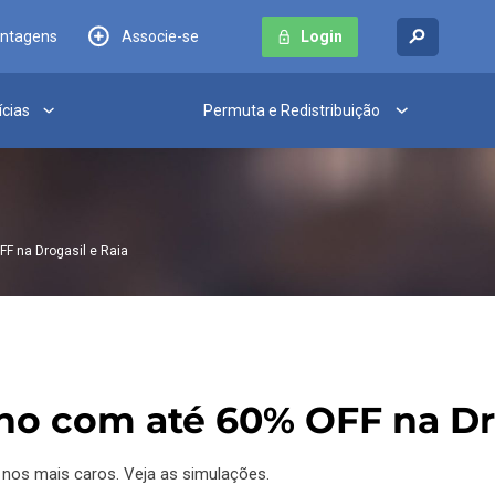
antagens
Associe-se
Login
ícias
Permuta e Redistribuição
F na Drogasil e Raia
o com até 60% OFF na Dro
 nos mais caros. Veja as simulações.