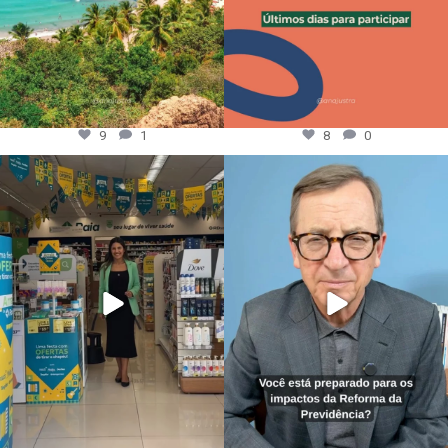
9
1
8
0