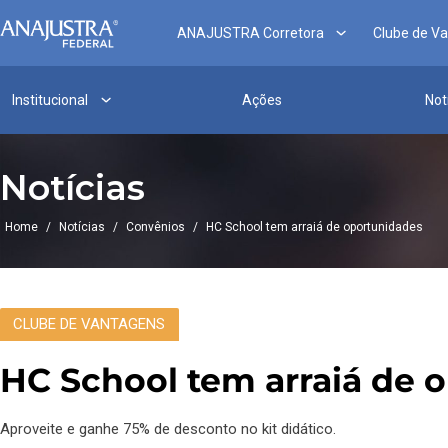
ANAJUSTRA Corretora
Clube de V
Institucional
Ações
Not
Notícias
Home
/
Notícias
/
Convênios
/
HC School tem arraiá de oportunidades
CLUBE DE VANTAGENS
HC School tem arraiá de 
Aproveite e ganhe 75% de desconto no kit didático.