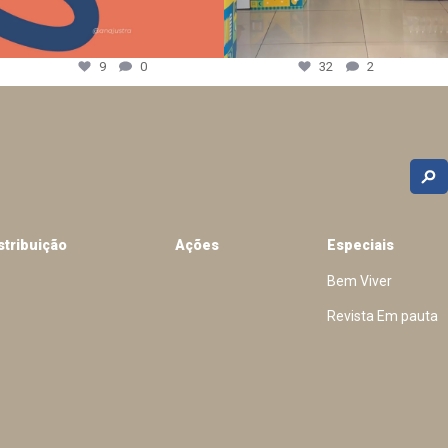
9
0
32
2
stribuição
Ações
Especiais
Bem Viver
Revista Em pauta