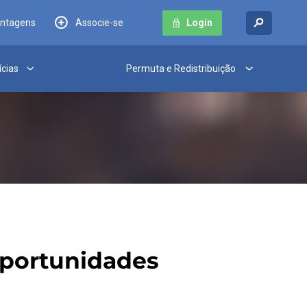
antagens
Associe-se
Login
ícias
Permuta e Redistribuição
oportunidades