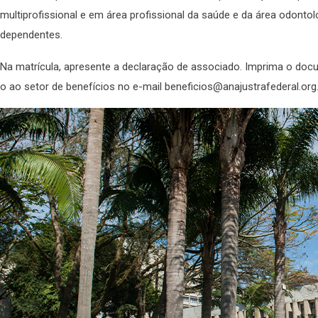
multiprofissional e em área profissional da saúde e da área odonto
dependentes.
Na matrícula, apresente a declaração de associado. Imprima o documen
o ao setor de benefícios no e-mail beneficios@anajustrafederal.org.