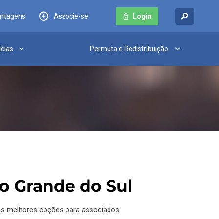
antagens
Associe-se
Login
ícias
Permuta e Redistribuição
o Grande do Sul
 as melhores opções para associados.