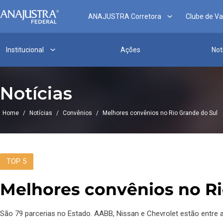
ANAJUSTRA Corretora
Clube de V
Institucional
Ações
Not
Notícias
Home
/
Notícias
/
Convênios
/
Melhores convênios no Rio Grande do Sul
TOP 5
Melhores convênios no Ri
São 79 parcerias no Estado. AABB, Nissan e Chevrolet estão entre