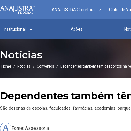
ANAJUSTRA Corretora
Clube de V
Institucional
Ações
Not
Notícias
Home
/
Notícias
/
Convênios
/
Dependentes também têm descontos na red
Dependentes também têm 
São dezenas de escolas, faculdades, farmácias, academias, parques
Fonte: Assessoria