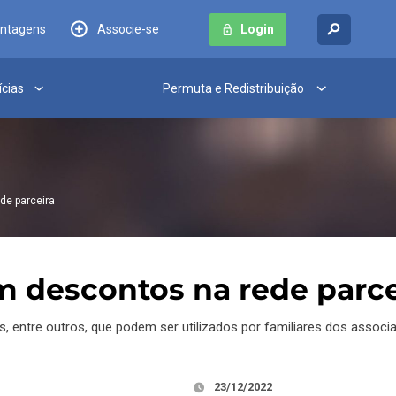
antagens
Associe-se
Login
ícias
Permuta e Redistribuição
e parceira
descontos na rede parce
, entre outros, que podem ser utilizados por familiares dos associ
23/12/2022