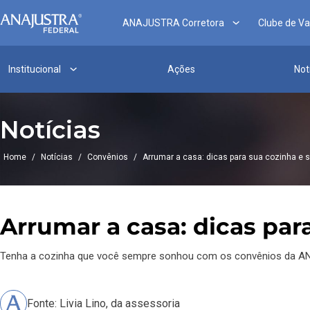
ANAJUSTRA Corretora
Clube de V
Institucional
Ações
Not
Notícias
Home
/
Notícias
/
Convênios
/
Arrumar a casa: dicas para sua cozinha e
Arrumar a casa: dicas pa
Tenha a cozinha que você sempre sonhou com os convênios da AN
Fonte: Livia Lino, da assessoria