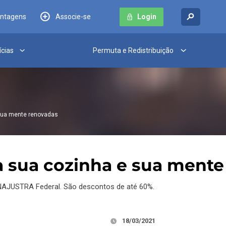
antagens
Associe-se
Login
ícias
Permuta e Redistribuição
 sua mente renovadas
ra sua cozinha e sua ment
AJUSTRA Federal. São descontos de até 60%.
18/03/2021