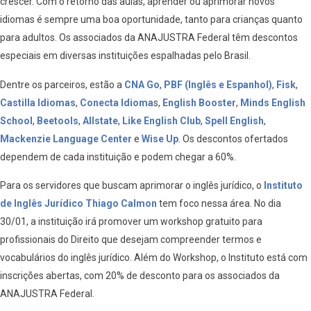
crescer. Com o retorno das aulas, aprender ou aprimorar novos
idiomas é sempre uma boa oportunidade, tanto para crianças quanto
para adultos. Os associados da ANAJUSTRA Federal têm descontos
especiais em diversas instituições espalhadas pelo Brasil.
Dentre os parceiros, estão a
CNA Go
,
PBF (Inglês e Espanhol)
,
Fisk
,
Castilla Idiomas
,
Conecta Idioma
s,
English Booster
,
Minds English
School
,
Beetools
,
Allstate
,
Like English Club
,
Spell English
,
Mackenzie Language Center
e
Wise Up
. Os descontos ofertados
dependem de cada instituição e podem chegar a 60%.
Para os servidores que buscam aprimorar o inglês jurídico, o
Instituto
de Inglês Jurídico Thiago Calmon
tem foco nessa área. No dia
30/01, a instituição irá promover um workshop gratuito para
profissionais do Direito que desejam compreender termos e
vocabulários do inglês jurídico. Além do Workshop, o Instituto está com
inscrições abertas, com 20% de desconto para os associados da
ANAJUSTRA Federal.