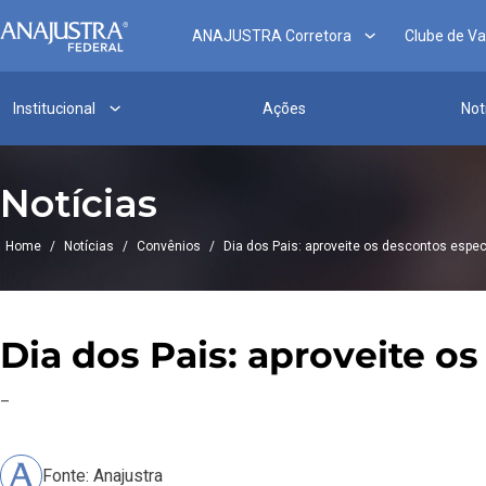
ANAJUSTRA Corretora
Clube de V
Institucional
Ações
Not
Notícias
Home
/
Notícias
/
Convênios
/
Dia dos Pais: aproveite os descontos espec
Dia dos Pais: aproveite o
–
Fonte: Anajustra