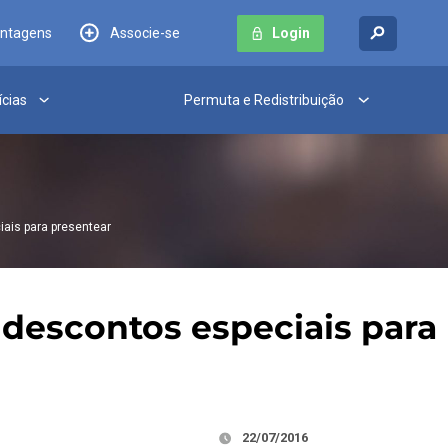
antagens
Associe-se
Login
ícias
Permuta e Redistribuição
iais para presentear
s descontos especiais para
22/07/2016