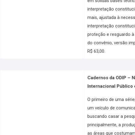
em sólidas bases teóri
interpretação constituci
mais, ajustada à necess
interpretação constituc
proteção e resguardo à
do convênio, versão imp
R$ 63,00.
Cadernos da ODIP – N.
Internacional Público 
O primeiro de uma séri
um veículo de comunicaç
buscando casar a pesqui
principalmente, a produ
as áreas que costumam