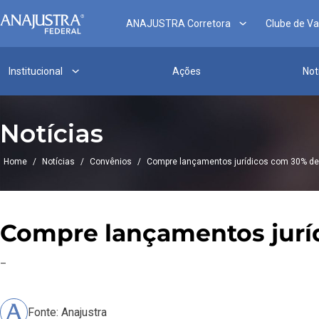
ANAJUSTRA Corretora
Clube de V
Institucional
Ações
Not
Notícias
Home
/
Notícias
/
Convênios
/
Compre lançamentos jurídicos com 30% d
Compre lançamentos jurí
–
Fonte: Anajustra