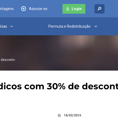
antagens
Associe-se
Login
ícias
Permuta e Redistribuição
e desconto
dicos com 30% de descon
16/02/2016