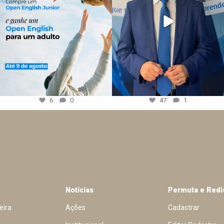
6
0
47
1
Notícias
Permuta e Redi
eira
Ações
Cadastrar