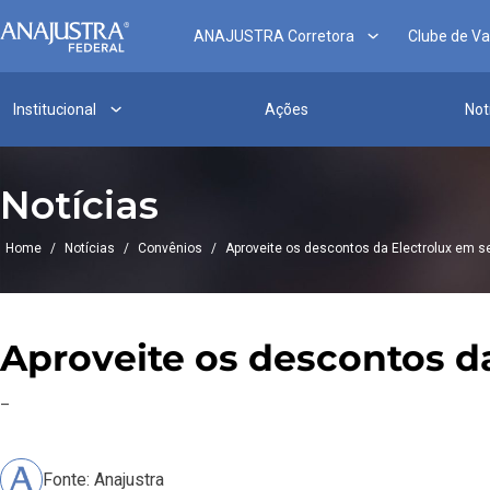
ANAJUSTRA Corretora
Clube de V
Institucional
Ações
Not
Notícias
Home
/
Notícias
/
Convênios
/
Aproveite os descontos da Electrolux em 
Aproveite os descontos d
–
Fonte: Anajustra