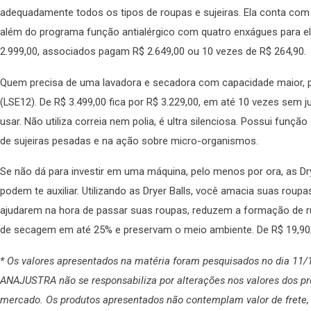
adequadamente todos os tipos de roupas e sujeiras. Ela conta com 
além do programa função antialérgico com quatro enxágues para el
2.999,00, associados pagam R$ 2.649,00 ou 10 vezes de R$ 264,90.
Quem precisa de uma lavadora e secadora com capacidade maior, p
(LSE12). De R$ 3.499,00 fica por R$ 3.229,00, em até 10 vezes sem j
usar. Não utiliza correia nem polia, é ultra silenciosa. Possui funç
de sujeiras pesadas e na ação sobre micro-organismos.
Se não dá para investir em uma máquina, pelo menos por ora, as Dr
podem te auxiliar. Utilizando as Dryer Balls, você amacia suas rou
ajudarem na hora de passar suas roupas, reduzem a formação de r
de secagem em até 25% e preservam o meio ambiente. De R$ 19,90,
* Os valores apresentados na matéria foram pesquisados no dia 11/1
ANAJUSTRA não se responsabiliza por alterações nos valores dos p
mercado. Os produtos apresentados não contemplam valor de frete, 