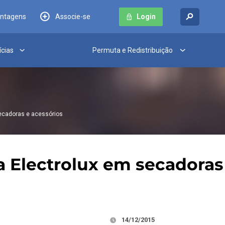
antagens
Associe-se
Login
ícias
Permuta e Redistribuição
secadoras e acessórios
a Electrolux em secadoras
14/12/2015