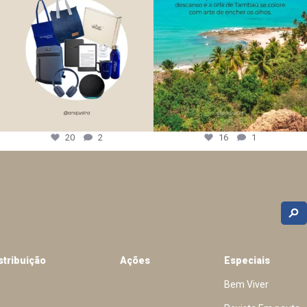
20
2
16
1
stribuição
Ações
Especiais
Bem Viver