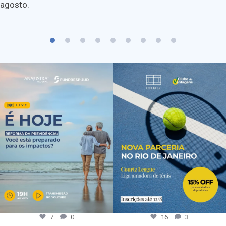
agosto.
7
0
16
3