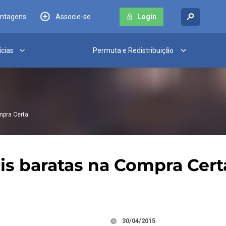
antagens
Associe-se
Login
ícias
Permuta e Redistribuição
mpra Certa
is baratas na Compra Cert
30/04/2015