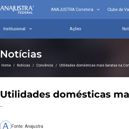
ANAJUSTRA Corretora
Clube de V
Institucional
Ações
Not
Notícias
Home
/
Notícias
/
Convênios
/
Utilidades domésticas mais baratas na Co
Utilidades domésticas ma
–
Fonte: Anajustra