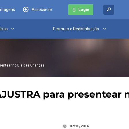
antagens
Associe-se
Login
ícias
Permuta e Redistribuição
sentear no Dia das Crianças
AJUSTRA para presentear n
07/10/2014