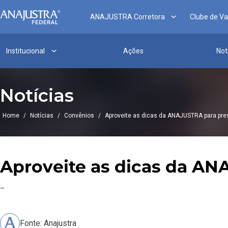
ANAJUSTRA Corretora
Clube de V
Institucional
Ações
Not
Notícias
Home
/
Notícias
/
Convênios
/
Aproveite as dicas da ANAJUSTRA para pre
Aproveite as dicas da AN
–
Fonte: Anajustra