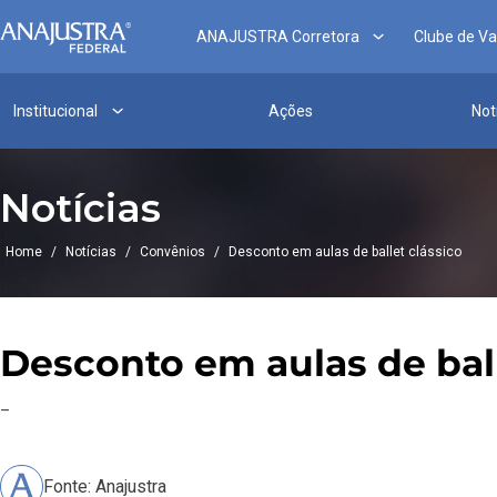
ANAJUSTRA Corretora
Clube de V
Institucional
Ações
Not
Notícias
Home
/
Notícias
/
Convênios
/
Desconto em aulas de ballet clássico
Desconto em aulas de ball
–
Fonte: Anajustra