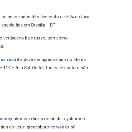
 e os associados têm desconto de 50% na taxa
escola fica em Brasília – DF.
na o verdadeiro balé russo, tem como
sa.
rea restrita
, deve ser apresentado no ato da
te 114 – Asa Sul. Os telefones de contato são:
gnancy
abortion clinics rochester nyabortion
tion clinics in greensboro nc
weeks of