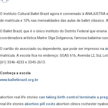
O Instituto Cultural Ballet Brazil agora é conveniado à ANAJUSTRA
de matrícula e 10% nas mensalidades das aulas de ballet clássico. A 
O Ballet Brazil, que é o único instituto do Distrito Federal que ensi
coordenadora artística Maitre Olga Dolganova, famosa bailarina rus
O cartão do associado ou dependente, que pode ser impresso na
á
matrícula. A escola fica no endereço: SGAS 616, Avenida L2, Sul, Lo
(61) 3346-4233 e 3345-2613.
Conheça a escola
www.balletbrazil.org.br
abortion real life stories
can taking birth control terminate a pre
real life stories
abortion pill costs
abortion clinics rochester nyabor