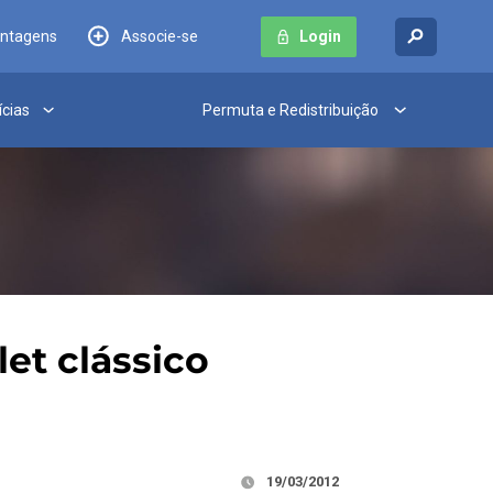
antagens
Associe-se
Login
ícias
Permuta e Redistribuição
et clássico
19/03/2012