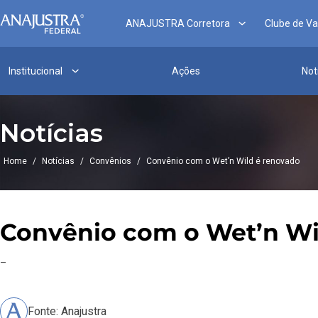
ANAJUSTRA Corretora
Clube de V
Institucional
Ações
Not
Notícias
Home
/
Notícias
/
Convênios
/
Convênio com o Wet’n Wild é renovado
Convênio com o Wet’n Wi
–
Fonte: Anajustra