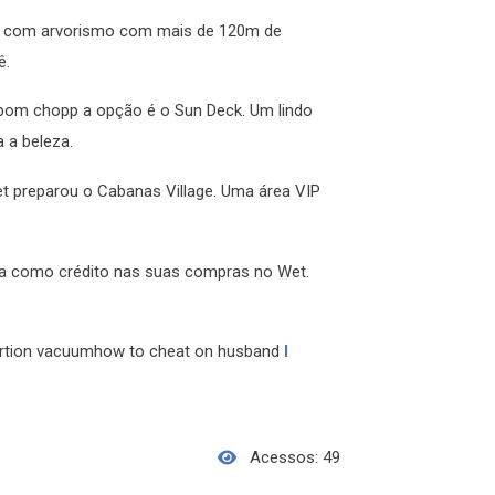
ure com arvorismo com mais de 120m de
ê.
 bom chopp a opção é o Sun Deck. Um lindo
a a beleza.
et preparou o Cabanas Village. Uma área VIP
na como crédito nas suas compras no Wet.
rtion vacuumhow to cheat on husband
I
Acessos: 49