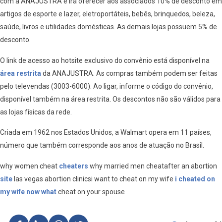
com a ANAJUSTRA e irá oferecer aos associados 10% de desconto em
artigos de esporte e lazer, eletroportáteis, bebês, brinquedos, beleza,
saúde, livros e utilidades domésticas. As demais lojas possuem 5% de
desconto.
O link de acesso ao hotsite exclusivo do convênio está disponível na
área restrita
da ANAJUSTRA. As compras também podem ser feitas
pelo televendas (3003-6000). Ao ligar, informe o código do convênio,
disponível também na área restrita. Os descontos não são válidos para
as lojas físicas da rede.
Criada em 1962 nos Estados Unidos, a Walmart opera em 11 países,
número que também corresponde aos anos de atuação no Brasil.
why women cheat
cheaters
why married men cheatafter an abortion
site
las vegas abortion clinicsi want to cheat on my wife
i cheated on
my wife now what
cheat on your spouse