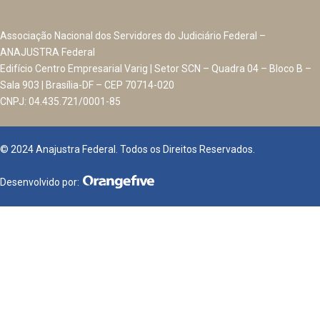
Associação Nacional dos Servidores do Judiciário Federal –
ANAJUSTRA Federal
Edifício Centro Empresarial Varig | Setor SCN – Quadra 04 – Bloco B –
Sala 903 | Brasília-DF – CEP 70714-020
CNPJ: 04.435.721/0001-85
© 2024 Anajustra Federal. Todos os Direitos Reservados.
Desenvolvido por: