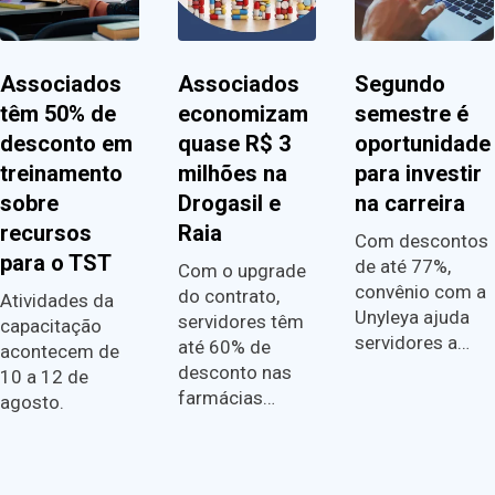
Associados
Associados
Segundo
têm 50% de
economizam
semestre é
desconto em
quase R$ 3
oportunidade
treinamento
milhões na
para investir
sobre
Drogasil e
na carreira
recursos
Raia
Com descontos
para o TST
de até 77%,
Com o upgrade
convênio com a
do contrato,
Atividades da
Unyleya ajuda
servidores têm
capacitação
servidores a…
até 60% de
acontecem de
desconto nas
10 a 12 de
farmácias…
agosto.