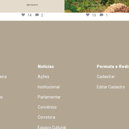
14
2
13
1
Notícias
Permuta e Redi
eira
Ações
Cadastrar
Institucional
Editar Cadastro
ns
Parlamentar
Convênios
Corretora
Espaço Cultural