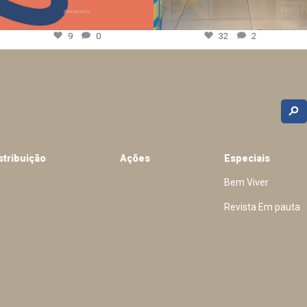
9
0
32
2
stribuição
Ações
Especiais
Bem Viver
Revista Em pauta