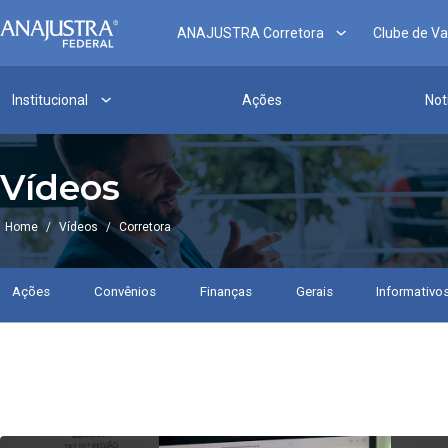
Pular
para
ANAJUSTRA Corretora
Clube de V
o
conteúdo
Institucional
Ações
Not
Vídeos
Home
/
Vídeos
/
Corretora
Ações
Convênios
Finanças
Gerais
Informativo