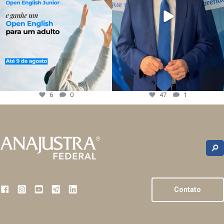
6
0
47
1
Contato