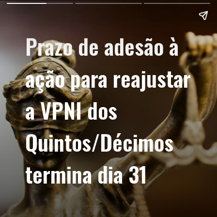
Prazo de adesão à
ação para reajustar
a VPNI dos
Quintos/Décimos
termina dia 31