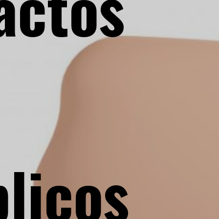
actos
licos