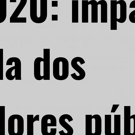
020: imp
da dos
dores púb