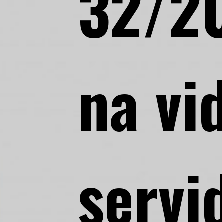
32/2
na vi
servi